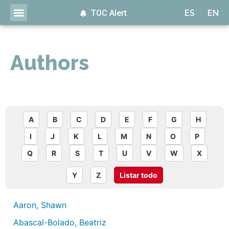
TOC Alert
ES
EN
Authors
A
B
C
D
E
F
G
H
I
J
K
L
M
N
O
P
Q
R
S
T
U
V
W
X
Y
Z
Listar todo
Aaron, Shawn
Abascal-Bolado, Beatriz