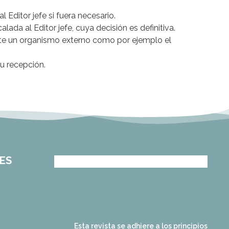
 Editor jefe si fuera necesario.
lada al Editor jefe, cuya decisión es definitiva.
ante un organismo externo como por ejemplo el
su recepción.
ES
and for its stakeholders.
publications, governed by
based scholary
term survival of web-
that ensures the long-
CLOCKSS is a dak archive
Esta revista se adhiere a los principios